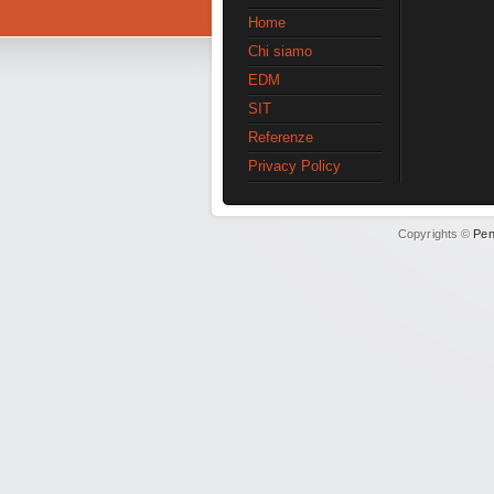
Home
Chi siamo
EDM
SIT
Referenze
Privacy Policy
Copyrights ©
Pen