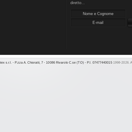
diretto...
tex s.r.l. - P.zza A. Chioratti, 7 - 10086 Rivarolo C.se (TO) - P.I. 07477440015
1998-2026. Al