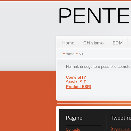
Home
Chi siamo
EDM
»
»
Home
SIT
Nei link di seguito è possibile approf
Cos’è SIT?
Servizi SIT
Prodotti ESRI
Pagine
Tweet re
Seguici su T
Contatto