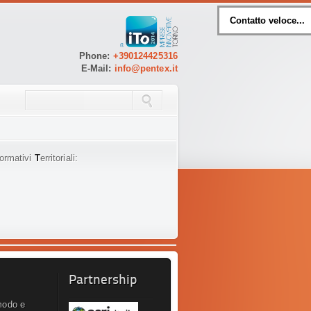
Contatto veloce...
Phone:
+390124425316
E-Mail:
info@pentex.it
ormativi
T
erritoriali:
Partnership
modo e