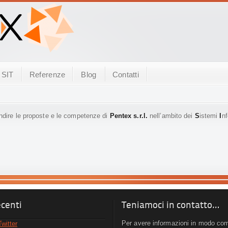
SIT
Referenze
Blog
Contatti
ondire le proposte e le competenze di
Pentex s.r.l.
nell’ambito dei
S
istemi
I
nf
centi
Teniamoci in contatto…
Per avere informazioni in modo co
witter