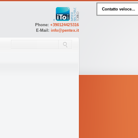
Contatto veloce...
Phone:
+390124425316
E-Mail:
info@pentex.it