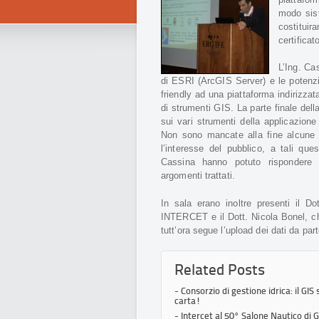
modo sist
costitui
certificat
L’Ing. Ca
di ESRI (ArcGIS Server) e le potenzia
friendly ad una piattaforma indirizzat
di strumenti GIS. La parte finale dell
sui vari strumenti della applicazione 
Non sono mancate alla fine alcun
l’interesse del pubblico, a tali ques
Cassina hanno potuto rispondere a
argomenti trattati.
In sala erano inoltre presenti il 
INTERCET e il Dott. Nicola Bonel, c
tutt’ora segue l’upload dei dati da part
Related Posts
- Consorzio di gestione idrica: il GIS
carta!
- Intercet al 50° Salone Nautico di 