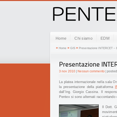
Home
Chi siamo
EDM
»
»
»
Home
GIS
Presentazione INTERCET –
Presentazione INTE
3 nov 2010
|
Nessun commento
| poste
La platea internazionale nella sala O
la presentazione della piattaforma
dall’Ing. Giorgio Cassina. Il respon
Pentex si sono alternati raccontando 
Il Dott. 
moviment
piattafor