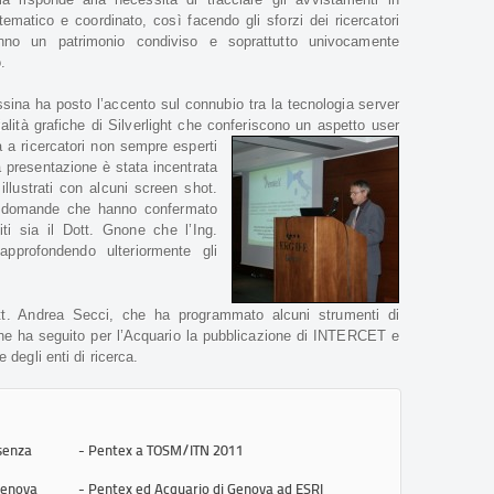
ematico e coordinato, così facendo gli sforzi dei ricercatori
ranno un patrimonio condiviso e soprattutto univocamente
o.
ssina ha posto l’accento sul connubio tra la tecnologia server
lità grafiche di Silverlight che conferiscono
un aspetto user
a a ricercatori non sempre esperti
a presentazione è stata incentrata
illustrati con alcuni screen shot.
e domande che hanno confermato
iti sia il Dott. Gnone che l’Ing.
pprofondendo ulteriormente gli
Dott. Andrea Secci, che ha programmato alcuni strumenti di
he ha seguito per l’Acquario la pubblicazione di INTERCET e
e degli enti di ricerca.
 senza
- Pentex a TOSM/ITN 2011
Genova
- Pentex ed Acquario di Genova ad ESRI