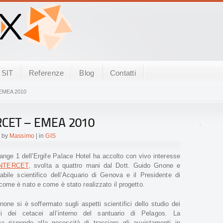
SIT
Referenze
Blog
Contatti
 EMEA 2010
RCET – EMEA 2010
d by
Massimo
| in
GIS
range 1 dell’Ergife Palace Hotel ha accolto con vivo interesse
INTERCET
, svolta a quattro mani dal Dott. Guido Gnone e
sabile scientifico dell’Acquario di Genova e il Presidente di
come è nato e come è stato realizzato il progetto.
Gnone si è soffermato sugli aspetti scientifici dello studio dei
i dei cetacei all’interno del santuario di Pelagos. La
ma risponde alla necessità di tracciare gli avvistamenti in