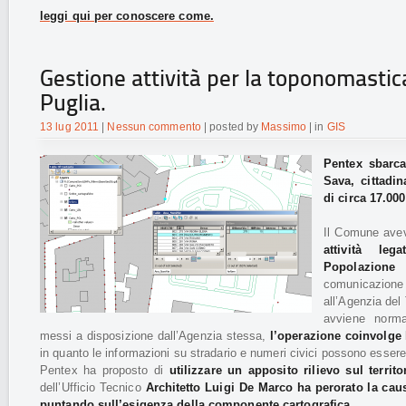
leggi qui per conoscere come.
Gestione attività per la toponomastic
Puglia.
13 lug 2011
|
Nessun commento
| posted by
Massimo
| in
GIS
Pentex sbarca
Sava, cittadin
di circa 17.000
Il Comune avev
attività le
Popolazione 
comunicazione
all’Agenzia del 
avviene norma
messi a disposizione dall’Agenzia stessa,
l’operazione coinvolge l
in quanto le informazioni su stradario e numeri civici possono essere
Pentex ha proposto di
utilizzare un apposito rilievo sul territ
dell’Ufficio Tecnico
Architetto Luigi De Marco ha perorato la cau
puntando sull’esigenza della componente cartografica.