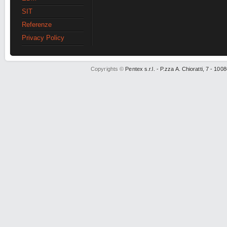
SIT
Referenze
Privacy Policy
Copyrights ©
Pentex s.r.l. - P.zza A. Chioratti, 7 - 1