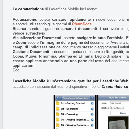
Le caratteristiche
di Laserfiche Mobile includono:
Acquisizione
: potete
caricare rapidamente
i nuovi documenti
u
elaborarli utilizzando gli algoritmi di
PhotoDocs
Ricerca
: sarete in grado di
cercare i documenti
di cui avete biso
veloce
sull’archivio
Visualizzazione Documenti
: potrete
navigare in tutto l’archivio
. E
e Zoom
vedere
l’immagine delle pagine
del documento. Avrete anch
campi di indicizzazione
del documento stesso o aggiornarne i valori
Gestione Documenti
: i documenti potranno essere inoltre gestiti,
o
Copia, Muovi, Rinomina, Stampa ed Elimina.
Degno di nota è il fa
essere applicata anche solo ad una parte del testo
del document
applicazioni
.
Ecc.
Laserfiche Mobile è un’estensione gratuita per Laserfiche We
accettare connessioni dal vostro dispositivo mobile
.
Disponibile s