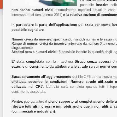
possibile
inserire
nell
non hanno numeri civici
(normalmente toponimi situati in zone 
interessate dal censimento 2011)
e la relativa sezione di censimen
In particolare
la
parte dell’applicazione utilizzata per compila
possibile segnalare
:
Numeri civici da inserire
: specificando i singoli numeri e le sezioni
Range di numeri civici da inserire
: intervallo da numero X a numero
singolarmente.
Accessi senza numeri civici
: è possibile inserire la quantità degli i
E’ stata completata
con la maschera
Strade senza accessi
che
sezione di censimento da attribuire alle strade su cui non vi so
Successivamente all’aggiornamento
dei file CP5 con la nuova m
effettuate secondo le condizioni ‘Numero strade utilizzate
utilizzate nei CP5′
. L’attività sarà completa quando tutti i to
censimento associata.
Pentex
può garantire il
pieno supporto al completamento delle at
rilevare tutti gli ingressi e immobili anche quelli non utili al
(commerciali e industriali)
.