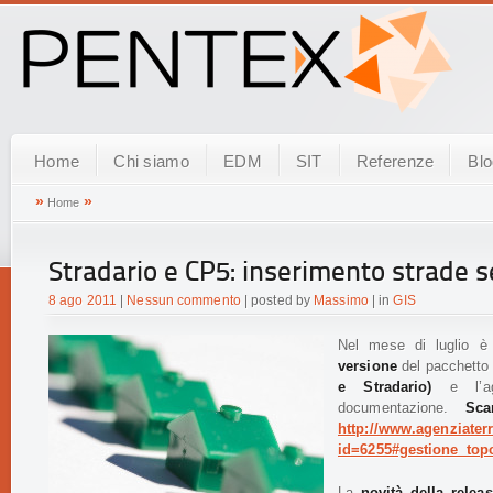
Home
Chi siamo
EDM
SIT
Referenze
Bl
»
»
Home
Stradario e CP5: inserimento strade se
8 ago 2011
|
Nessun commento
| posted by
Massimo
| in
GIS
Nel mese di luglio è
versione
del pacchetto 
e Stradario)
e l’agg
documentazione.
Sca
http://www.agenziaterri
id=6255#gestione_top
La
novità della relea