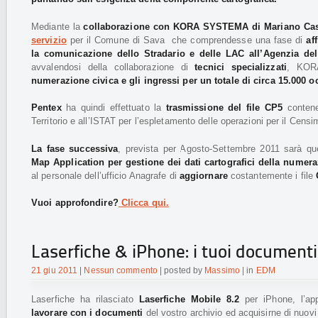
Mediante la
collaborazione con KORA SYSTEMA di Mariano Cas
servizio
per il Comune di Sava che comprendesse una fase di
af
la comunicazione dello Stradario e delle LAC all’Agenzia del 
avvalendosi della collaborazione di
tecnici specializzati
, KO
numerazione civica e gli ingressi per un totale di circa 15.000 o
Pentex
ha quindi effettuato la
trasmissione del file CP5
contenen
Territorio e all’ISTAT per l’espletamento delle operazioni per il Cens
La fase successiva
, prevista per Agosto-Settembre 2011 sarà qu
Map Application per gestione dei dati cartografici della numera
al personale dell’ufficio Anagrafe di
aggiornare
costantemente i file
Vuoi approfondire?
Clicca qui.
Laserfiche & iPhone: i tuoi document
21 giu 2011
|
Nessun commento
| posted by
Massimo
| in
EDM
Laserfiche ha rilasciato
Laserfiche Mobile 8.2
per iPhone, l’app
lavorare con i documenti
del vostro archivio ed acquisirne di nuov