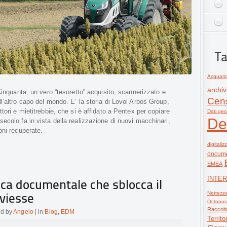
Ta
Acquari
archiv
 Cinquanta, un vero “tesoretto” acquisito, scannerizzato e
Cen
l’altro capo del mondo. E’ la storia di Lovol Arbos Group,
tori e mietitrebbie, che si è affidato a Pentex per copiare
Dati geo
De
ecolo fa in vista della realizzazione di nuovi macchinari,
oni recuperate.
digitali
docume
EMEA
INTE
ica documentale che sblocca il
Nettezz
iviesse
Octopus
Raccolta
ed by
Angelo
| in
Blog
,
EDM
Territo