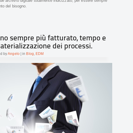
e archivio digitale totalmente indicizzato, per essere sempre
nto del bisogno.
no sempre più fatturato, tempo e
aterializzazione dei processi.
ed by
Angelo
| in
Blog
,
EDM