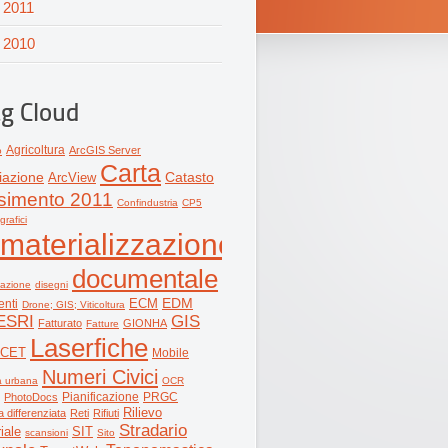
2011
2010
g Cloud
Agricoltura
ArcGIS Server
o
Carta
iazione
ArcView
Catasto
simento 2011
Confindustria
CP5
grafici
materializzazione
documentale
zzazione
disegni
ECM
EDM
nti
Drone; GIS; Viticoltura
ESRI
GIS
Fatturato
GIONHA
Fatture
Laserfiche
RCET
Mobile
Numeri Civici
a urbana
OCR
Pianificazione
PRGC
PhotoDocs
Rilievo
 differenziata
Reti
Rifiuti
Stradario
riale
SIT
scansioni
Sito