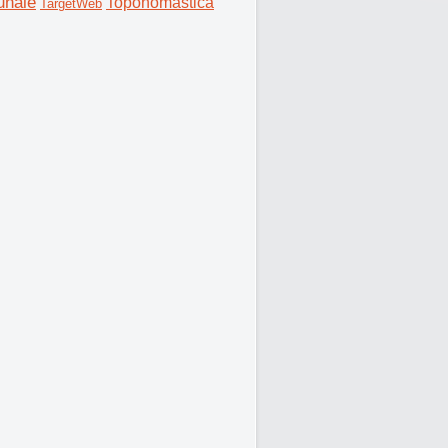
nale
Toponomastica
TargetWeb