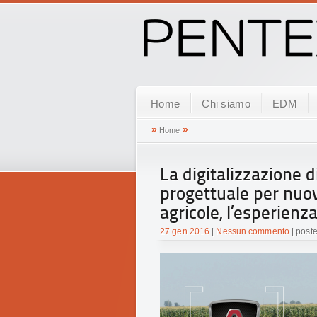
Home
Chi siamo
EDM
»
»
Home
La digitalizzazione d
progettuale per nuov
agricole, l’esperienz
27 gen 2016
|
Nessun commento
| post