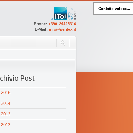
Contatto veloce...
Phone:
+390124425316
E-Mail:
info@pentex.it
chivio Post
2016
2014
2013
2012