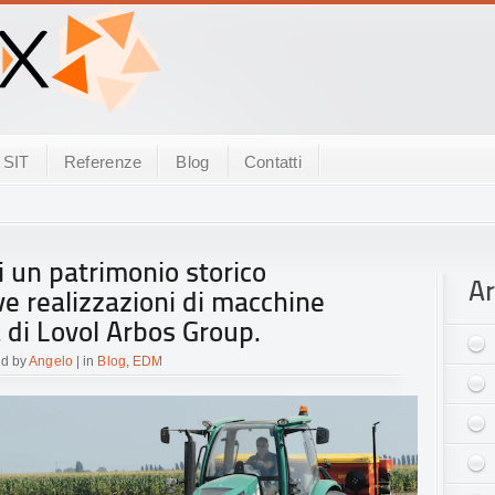
SIT
Referenze
Blog
Contatti
i un patrimonio storico
Ar
e realizzazioni di macchine
a di Lovol Arbos Group.
ed by
Angelo
| in
Blog
,
EDM