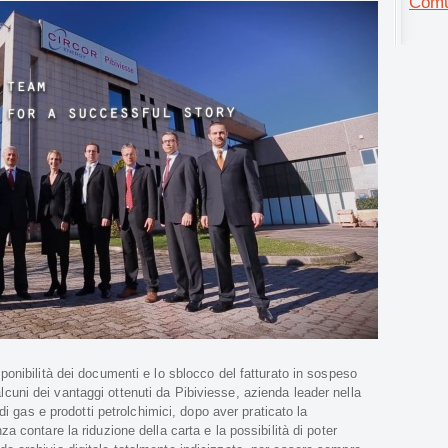
Comu
ponibilità dei documenti e lo sblocco del fatturato in sospeso
uni dei vantaggi ottenuti da Pibiviesse, azienda leader nella
 di gas e prodotti petrolchimici, dopo aver praticato la
a contare la riduzione della carta e la possibilità di poter